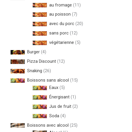
au fromage
11
au poisson
7
avec du porc
20
sans porc
12
végétarienne
5
Burger
4
Pizza Discount
12
Snaking
26
Boissons sans alcool
15
Eaux
5
Énergisant
1
Jus de fruit
2
Soda
4
Boissons avec alcool
25