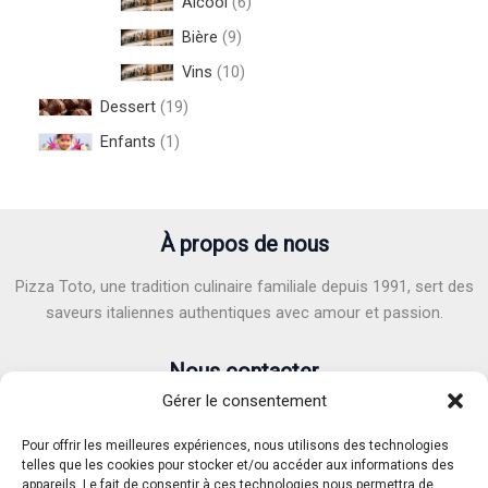
Alcool
6
Bière
9
Vins
10
Dessert
19
Enfants
1
À propos de nous
Pizza Toto, une tradition culinaire familiale depuis 1991, sert des
saveurs italiennes authentiques avec amour et passion.
Nous contacter
Gérer le consentement
Adresse :
6 Avenue Victor Hugo, 40100 Dax
E-mail :
pizzatoto40@gmail.com
Pour offrir les meilleures expériences, nous utilisons des technologies
Téléphone :
05.58.90.82.71
/
07.62.37.04.91
telles que les cookies pour stocker et/ou accéder aux informations des
appareils. Le fait de consentir à ces technologies nous permettra de