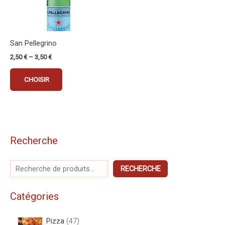
a
produit
produit
plusieurs
variations.
Les
San Pellegrino
options
2,50
€
–
3,50
€
peuvent
être
CHOISIR
choisies
sur
la
page
du
Recherche
produit
RECHERCHE
Catégories
Pizza
47