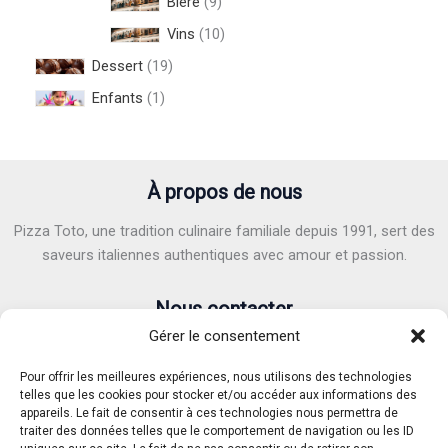
Bière
9
Vins
10
Dessert
19
Enfants
1
À propos de nous
Pizza Toto, une tradition culinaire familiale depuis 1991, sert des
saveurs italiennes authentiques avec amour et passion.
Nous contacter
Gérer le consentement
Adresse :
6 Avenue Victor Hugo, 40100 Dax
E-mail :
pizzatoto40@gmail.com
Pour offrir les meilleures expériences, nous utilisons des technologies
Téléphone :
05.58.90.82.71
/
07.62.37.04.91
telles que les cookies pour stocker et/ou accéder aux informations des
appareils. Le fait de consentir à ces technologies nous permettra de
traiter des données telles que le comportement de navigation ou les ID