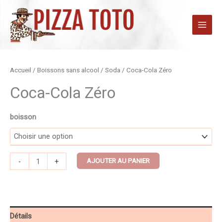
Aller
au
contenu
quantité
Accueil
/
Boissons sans alcool
/
Soda
/ Coca-Cola Zéro
de
Coca-Cola Zéro
Coca-
Cola
boisson
Zéro
AJOUTER AU PANIER
-
+
Détails