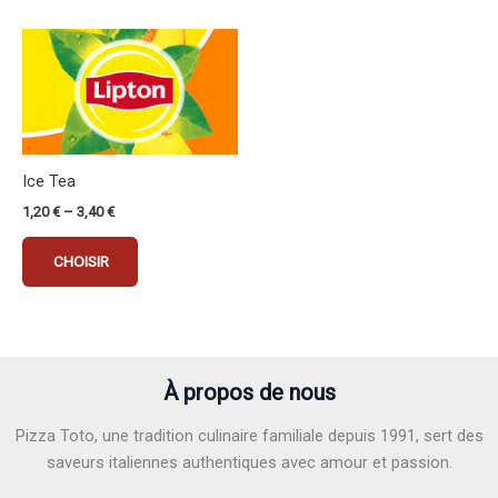
sur
sur
la
la
Ce
page
page
produit
du
du
a
produit
produit
plusieurs
variations.
Les
Ice Tea
options
1,20
€
–
3,40
€
peuvent
être
CHOISIR
choisies
sur
la
page
du
À propos de nous
produit
Pizza Toto, une tradition culinaire familiale depuis 1991, sert des
saveurs italiennes authentiques avec amour et passion.