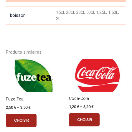
15cl, 20cl, 33cl, 50cl, 1,25L, 1,50L,
boisson
2L
Produits similaires
Ce
Ce
produit
produit
a
a
plusieurs
plusieurs
variations.
variations.
Les
Les
Coca-Cola
Fuze Tea
options
options
1,20
€
–
3,20
€
2,50
€
–
3,50
€
peuvent
peuvent
être
être
CHOISIR
CHOISIR
choisies
choisies