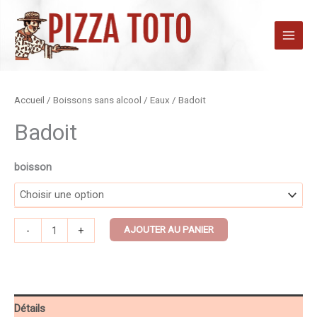
Aller
au
contenu
quantité
Accueil
/
Boissons sans alcool
/
Eaux
/ Badoit
de
Badoit
Badoit
boisson
AJOUTER AU PANIER
-
+
Détails