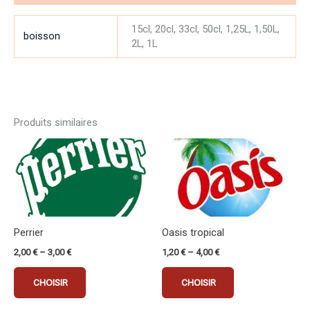
15cl, 20cl, 33cl, 50cl, 1,25L, 1,50L,
boisson
2L, 1L
Produits similaires
Ce
Ce
produit
produit
a
a
plusieurs
plusieurs
variations.
variations.
Les
Les
Perrier
Oasis tropical
options
options
2,00
€
–
3,00
€
1,20
€
–
4,00
€
peuvent
peuvent
être
être
CHOISIR
CHOISIR
choisies
choisies