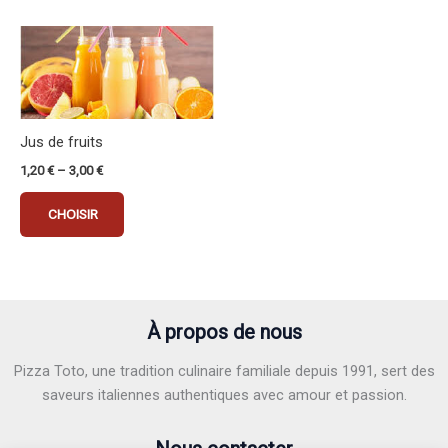
sur
sur
la
la
Ce
page
page
produit
du
du
a
produit
produit
plusieurs
variations.
Jus de fruits
Les
1,20
€
–
3,00
€
options
peuvent
CHOISIR
être
choisies
sur
la
page
À propos de nous
du
Pizza Toto, une tradition culinaire familiale depuis 1991, sert des
produit
saveurs italiennes authentiques avec amour et passion.