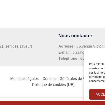
Nous contacter
991, sert des saveurs
Adresse :
6 Avenue Victor
E-mail :
pizzatoto40@gmail
Téléphone :
05.58.90.82.7
Pour offrir 
cookies pour
ces technolo
navigation ou
Mentions légales
Condition Générales de Vente
consentement
Politique de cookies (UE)
ACC