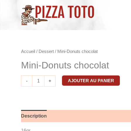
Aller
au
contenu
quantité
Accueil
/
Dessert
/ Mini-Donuts chocolat
de
Mini-Donuts chocolat
Mini-
Donuts
AJOUTER AU PANIER
-
+
chocolat
Description
16gr