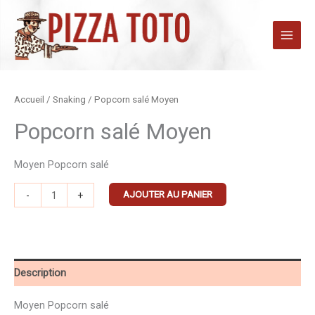
Aller
au
contenu
quantité
Accueil
/
Snaking
/ Popcorn salé Moyen
de
Popcorn salé Moyen
Popcorn
salé
Moyen Popcorn salé
Moyen
AJOUTER AU PANIER
-
+
Description
Moyen Popcorn salé