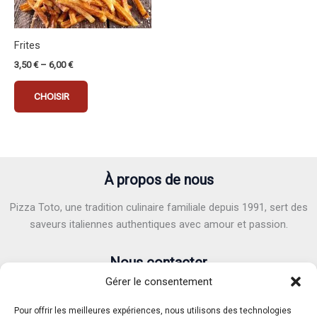
a
plusieurs
variations.
Frites
Les
3,50
€
–
6,00
€
options
peuvent
CHOISIR
être
choisies
sur
la
page
À propos de nous
du
Pizza Toto, une tradition culinaire familiale depuis 1991, sert des
produit
saveurs italiennes authentiques avec amour et passion.
Nous contacter
Gérer le consentement
Adresse :
6 Avenue Victor Hugo, 40100 Dax
E-mail :
pizzatoto40@gmail.com
Pour offrir les meilleures expériences, nous utilisons des technologies