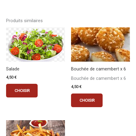
Produits similaires
Salade
Bouchée de camembert x 6
4,50
€
Bouchée de camembert x 6
4,50
€
CHOISIR
CHOISIR
Ce
produit