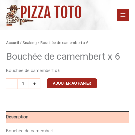
Aller
au
contenu
quantité
Accueil
/
Snaking
/ Bouchée de camembert x 6
de
Bouchée de camembert x 6
Bouchée
de
Bouchée de camembert x 6
camembert
x
AJOUTER AU PANIER
-
+
6
Description
Bouchée de camembert