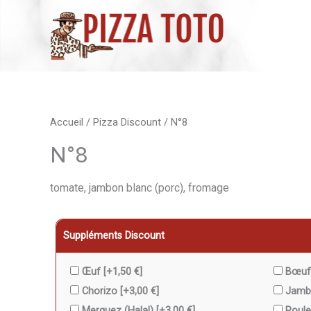
Aller
au
contenu
quantité
Accueil
/
Pizza Discount
/ N°8
de
N°8
N°8
tomate, jambon blanc (porc), fromage
Suppléments Discount
Œuf
[+1,50 €]
Bœuf 
Chorizo
[+3,00 €]
Jamb
Merguez (Halal)
[+3,00 €]
Poul