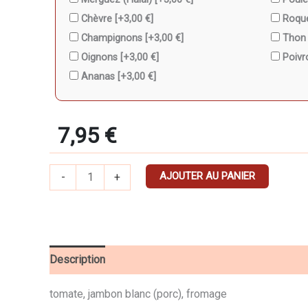
Chèvre
[+3,00 €]
Roqu
Champignons
[+3,00 €]
Tho
Oignons
[+3,00 €]
Poiv
Ananas
[+3,00 €]
7,95
€
AJOUTER AU PANIER
-
+
Description
Détails
tomate, jambon blanc (porc), fromage