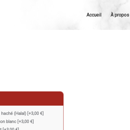
Accueil
À propos
haché (Halal)
[+3,00 €]
on blanc
[+3,00 €]
et
[+3,00 €]