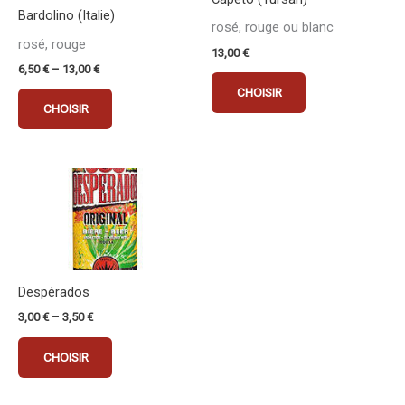
Bardolino (Italie)
options
options
rosé, rouge ou blanc
peuvent
peuvent
rosé, rouge
13,00
€
être
être
6,50
€
–
13,00
€
choisies
choisies
CHOISIR
sur
sur
CHOISIR
la
la
page
page
du
du
Ce
produit
produit
produit
a
plusieurs
variations.
Les
Despérados
options
3,00
€
–
3,50
€
peuvent
être
CHOISIR
choisies
sur