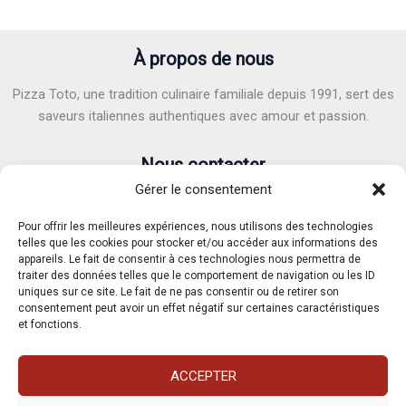
la
page
du
À propos de nous
produit
Pizza Toto, une tradition culinaire familiale depuis 1991, sert des
saveurs italiennes authentiques avec amour et passion.
Nous contacter
Gérer le consentement
Adresse :
6 Avenue Victor Hugo, 40100 Dax
E-mail :
pizzatoto40@gmail.com
Pour offrir les meilleures expériences, nous utilisons des technologies
Téléphone :
05.58.90.82.71
/
07.62.37.04.91
telles que les cookies pour stocker et/ou accéder aux informations des
appareils. Le fait de consentir à ces technologies nous permettra de
traiter des données telles que le comportement de navigation ou les ID
uniques sur ce site. Le fait de ne pas consentir ou de retirer son
consentement peut avoir un effet négatif sur certaines caractéristiques
et fonctions.
Mentions légales
Condition Générales de Vente
ACCEPTER
Politique de cookies (UE)