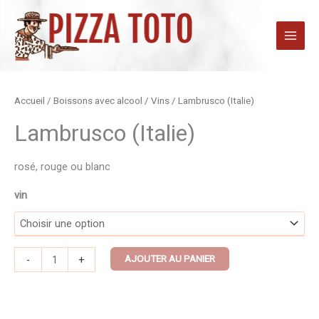
Aller
au
contenu
quantité
Accueil
/
Boissons avec alcool
/
Vins
/ Lambrusco (Italie)
de
Lambrusco (Italie)
Lambrusco
(Italie)
rosé, rouge ou blanc
vin
AJOUTER AU PANIER
-
+