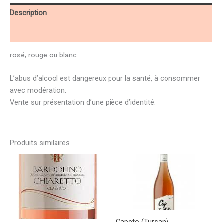
Description
Détails
rosé, rouge ou blanc
L’abus d’alcool est dangereux pour la santé, à consommer
avec modération.
Vente sur présentation d’une pièce d’identité.
Produits similaires
Ce
Ce
produit
produit
a
a
plusieurs
plusieurs
variations.
variations.
Les
Les
Capeto (Tursan)