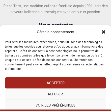
Pizza Toto, une tradition culinaire familiale depuis 1991, sert des
saveurs italiennes authentiques avec amour et passion.
Nous contacter
Gérer le consentement
Adresse :
6 Avenue Victor Hugo, 40100 Dax
E-mail :
pizzatoto40@gmail.com
Pour offrir les meilleures expériences, nous utilisons des technologies
Téléphone :
05.58.90.82.71
/
07.62.37.04.91
telles que les cookies pour stocker et/ou accéder aux informations des
appareils. Le fait de consentir à ces technologies nous permettra de
traiter des données telles que le comportement de navigation ou les ID
uniques sur ce site. Le fait de ne pas consentir ou de retirer son
consentement peut avoir un effet négatif sur certaines caractéristiques
et fonctions.
Mentions légales
Condition Générales de Vente
ACCEPTER
Politique de cookies (UE)
REFUSER
VOIR LES PRÉFÉRENCES