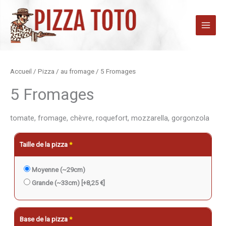
Aller
au
contenu
quantité
Accueil
/
Pizza
/
au fromage
/ 5 Fromages
de
5 Fromages
5
Fromages
tomate, fromage, chèvre, roquefort, mozzarella, gorgonzola
Taille de la pizza
*
Moyenne (~29cm)
Grande (~33cm)
[+8,25 €]
Base de la pizza
*