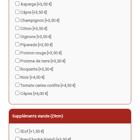
Asperge
[+3,50 €]
Câpre
[+3,50 €]
Champignon
[+3,50 €]
Citron
[+3,50 €]
Oignons
[+3,50 €]
Piperade
[+3,50 €]
Poivron rouge
[+3,50 €]
Pomme de terre
[+3,50 €]
Roquette
[+3,50 €]
Noix
[+4,50 €]
Tomate cerise confite
[+4,50 €]
Cèpes
[+6,00 €]
Suppléments viande (29cm)
Œuf
[+1,50 €]
Bœuf haché (Halal)
[+3,50 €]